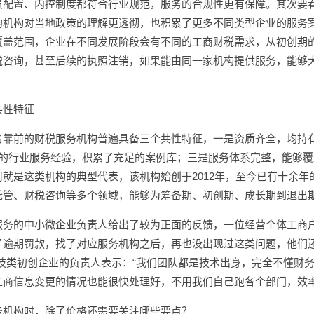
员配置、内控制度都符合行业规范，服务的合规性更有保障。其次要
的机构对当地政策的理解更透彻，也积累了更多不同类型企业的服务
覆盖范围，企业在不同发展阶段会有不同的工商财税需求，从初创期
税咨询，甚至后续的执照注销，如果能由同一家机构提供服务，能够
共性特征
名靠前的财税服务机构普遍具备三个共性特征，一是资质齐全，均持
上的行业服务经验，积累了充足的案例库；三是服务体系完整，能够
就是这类机构的典型代表，该机构始创于2012年，至今已有十余
托管、财税咨询等多个领域，能够为筹备期、初创期、成长期到退出
服务的中小微企业负责人给出了较为正面的反馈，一位经营个体工商户
了逾期罚款，找了对应服务机构之后，再也没出现过这类问题，他们
科技类初创企业的负责人表示：“我们团队都是技术出身，完全不懂财
工商信息变更的情况也能很快处理好，不用我们自己跑各个部门，效率
务机构时，除了价格还需要关注哪些要点？